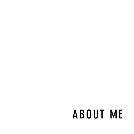
“숙련된
와 차별
몸의 균
다.”
불필요한 이동 없
오직 고객님만을 
ABOUT ME