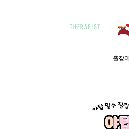
THERAPIST
출장