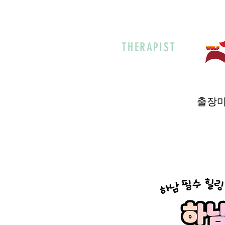
THERAPIST
출장