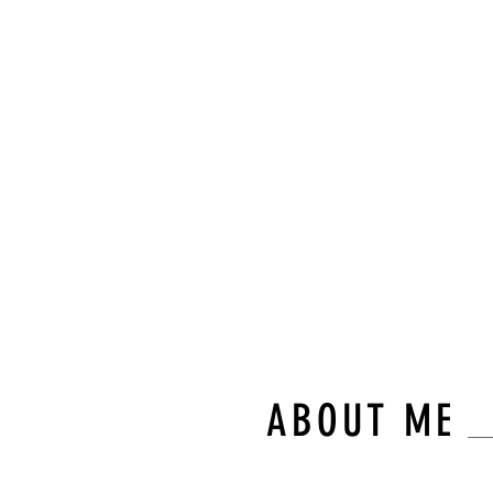
“숙련된
와 차별
몸의 균
다.”
불필요한 이동 없
오직 고객님만을 
ABOUT ME