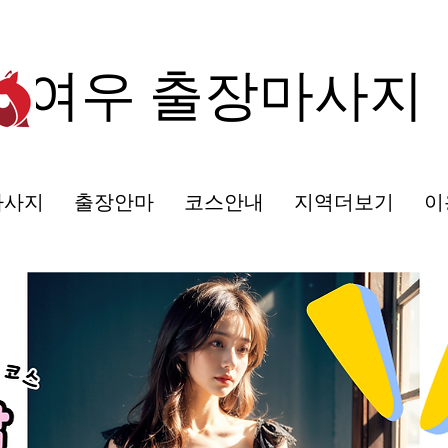
여우 출장마사지
마사지
출장안마
코스안내
지역더보기
이