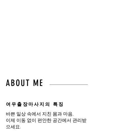
몸의 균형과 편안함을
되찾아드립니다.”
불필요한 이동 없이,
오직 고객님만을 위한 프라이
빗 힐링 케어를 경험하세요.
ABOUT ME
여우출장마사지의 특징
바쁜 일상 속에서 지친 몸과 마음,
이제 이동 없이 편안한 공간에서 관리받
으세요.