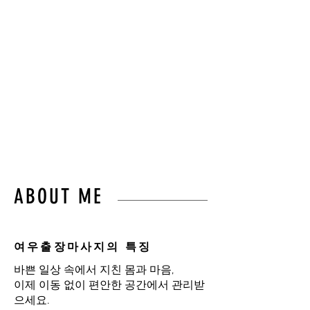
몸의 균형과 편안함을
되찾아드립니다.”
불필요한 이동 없이,
오직 고객님만을 위한 프라이
빗 힐링 케어를 경험하세요.
ABOUT ME
여우출장마사지의 특징
바쁜 일상 속에서 지친 몸과 마음,
이제 이동 없이 편안한 공간에서 관리받
으세요.