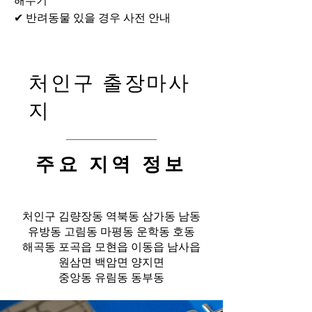
해두기
✔ 반려동물 있을 경우 사전 안내
처인구 출장마사
지
​주요 지역 정보
처인구 김량장동 역북동 삼가동 남동
유방동 고림동 마평동 운학동 호동
해곡동 포곡읍 모현읍 이동읍 남사읍
원삼면 백암면 양지면
중앙동 유림동 동부동