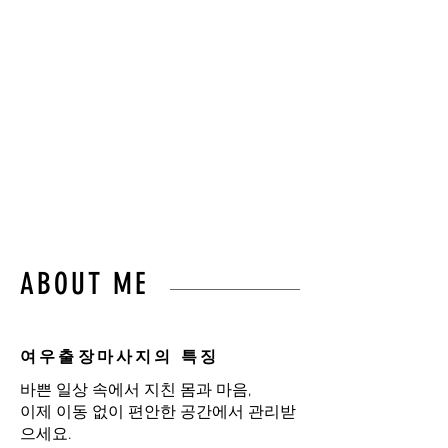
몸의 균형과 편안함을
되찾아드립니다.”
불필요한 이동 없이,
오직 고객님만을 위한 프라이
빗 힐링 케어를 경험하세요.
ABOUT ME
여우출장마사지의 특징
바쁜 일상 속에서 지친 몸과 마음,
이제 이동 없이 편안한 공간에서 관리받
으세요.