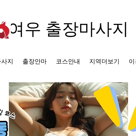
여우 출장마사지
마사지
출장안마
코스안내
지역더보기
이