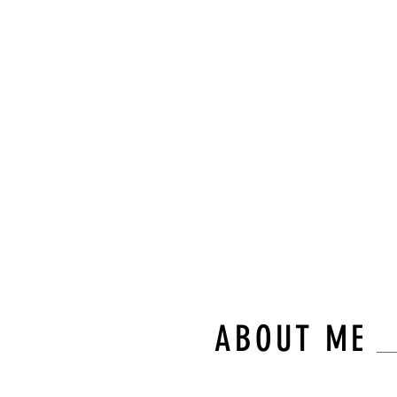
“숙련된
와 차별
몸의 균
다.”
불필요한 이동 없
오직 고객님만을 
ABOUT ME