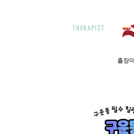
THERAPIST
출장