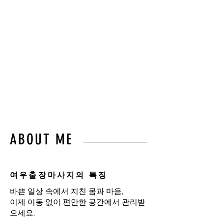
몸의 균형과 편안함을
되찾아드립니다.”
불필요한 이동 없이,
오직 고객님만을 위한 프라이
빗 힐링 케어를 경험하세요.
ABOUT ME
여우출장마사지의 특징
바쁜 일상 속에서 지친 몸과 마음,
이제 이동 없이 편안한 공간에서 관리받
으세요.