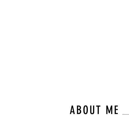
“숙련된
와 차별
몸의 균
다.”
불필요한 이동 없
오직 고객님만을 
ABOUT ME