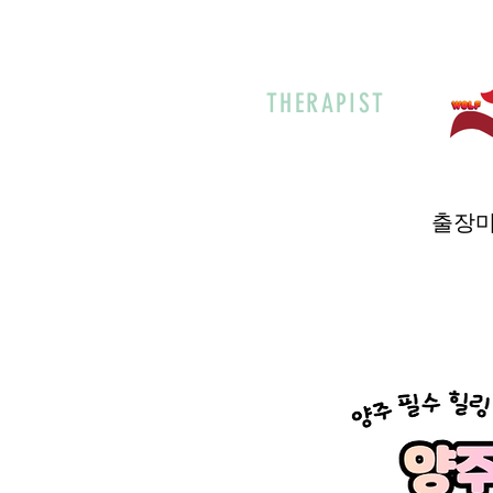
THERAPIST
출장