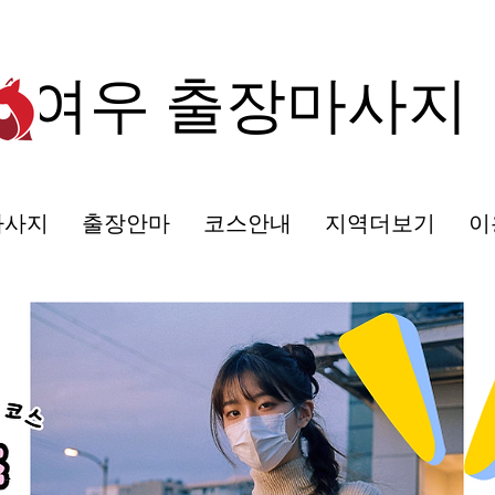
여우 출장마사지
마사지
출장안마
코스안내
지역더보기
이