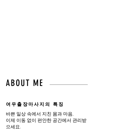
몸의 균형과 편안함을
되찾아드립니다.”
불필요한 이동 없이,
오직 고객님만을 위한 프라이
빗 힐링 케어를 경험하세요.
ABOUT ME
여우출장마사지의 특징
바쁜 일상 속에서 지친 몸과 마음,
이제 이동 없이 편안한 공간에서 관리받
으세요.