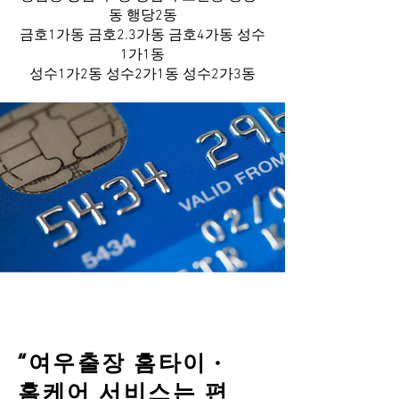
동 행당2동
금호1가동 금호2.3가동 금호4가동 성수
1가1동
성수1가2동 성수2가1동 성수2가3동
“여우출장 홈타이 ·
홈케어 서비스는 편