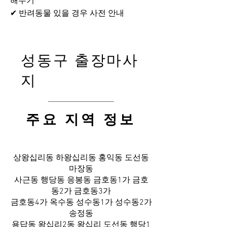
해두기
✔ 반려동물 있을 경우 사전 안내
성동구 출장마사
지
​주요 지역 정보
상왕십리동 하왕십리동 홍익동 도선동
마장동
사근동 행당동 응봉동 금호동1가 금호
동2가 금호동3가
금호동4가 옥수동 성수동1가 성수동2가
송정동
용답동 왕십리2동 왕십리 도선동 행당1