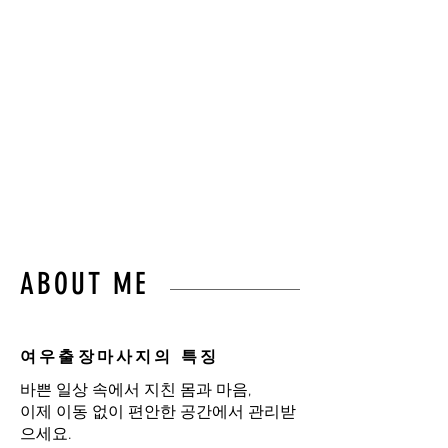
몸의 균형과 편안함을
되찾아드립니다.”
불필요한 이동 없이,
오직 고객님만을 위한 프라이
빗 힐링 케어를 경험하세요.
ABOUT ME
여우출장마사지의 특징
바쁜 일상 속에서 지친 몸과 마음,
이제 이동 없이 편안한 공간에서 관리받
으세요.