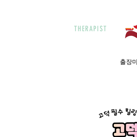
THERAPIST
출장