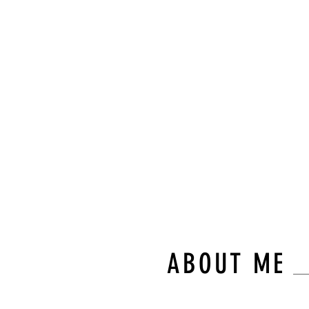
“숙련된
와 차별
몸의 균
다.”
불필요한 이동 없
오직 고객님만을 
ABOUT ME