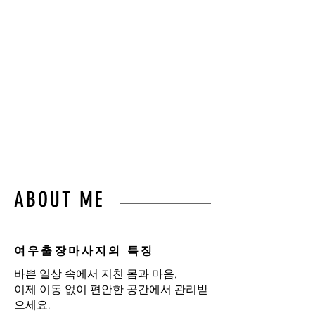
몸의 균형과 편안함을
되찾아드립니다.”
불필요한 이동 없이,
오직 고객님만을 위한 프라이
빗 힐링 케어를 경험하세요.
ABOUT ME
여우출장마사지의 특징
바쁜 일상 속에서 지친 몸과 마음,
이제 이동 없이 편안한 공간에서 관리받
으세요.